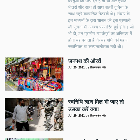
वस्तुओं का उत्पादन होता था और इसके
भीतरी और साथ ही साथ वाहरी दुनिया के
साथ गहरे व्यापारिक नेटवर्क थे। संचार के
इन माध्यमों के द्वारा शासन की इस प्रणाली
की सूचना भी अवश्य प्रसारित हुई होगी। जो
भी हो, इन ग्रामीण गणतंत्रों का अस्तित्व में
होना यह बताता है कि यह गांधी की महज
रुमानियत या कल्पनाशीलता नहीं थी।
जनपथ की औरतें
Jul 29, 2021
by
सिमरनजोत कौर
स्वनिधि ऋण मिल भी जाए तो
उसका करें क्या!
Jul 29, 2021
by
सिमरनजोत कौर