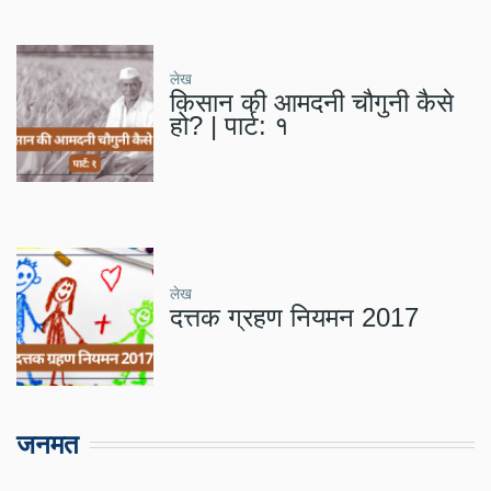
लेख
किसान की आमदनी चौगुनी कैसे
हो? | पार्ट: १
लेख
दत्तक ग्रहण नियमन 2017
जनमत