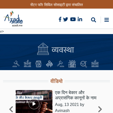
Skip
सेंटर फॉर सिविल सोसाइटी द्वारा संचालित
to
main
content
v>
वीडियो
एक दिन बेकार और
िक
अप्रासंगिक कानूनों के नाम
Aug, 13 2021
by
इन
Avinash