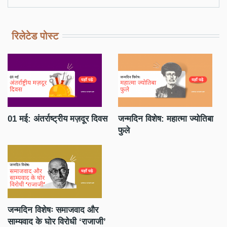
रिलेटेड पोस्ट
ा
01 मई: अंतर्राष्ट्रीय मज़दूर दिवस
जन्मदिन विशेष: महात्मा ज्योतिबा
धन
फुले
नह
जन्मदिन विशेषः समाजवाद और
साम्यवाद के घोर विरोधी ‘राजाजी’
आर