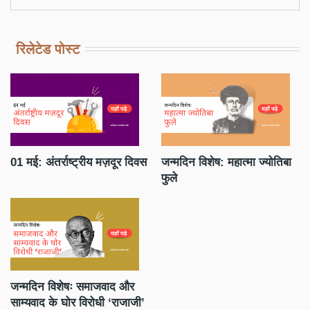
रिलेटेड पोस्ट
ा
01 मई: अंतर्राष्ट्रीय मज़दूर दिवस
जन्मदिन विशेष: महात्मा ज्योतिबा
धन
फुले
नह
जन्मदिन विशेषः समाजवाद और
साम्यवाद के घोर विरोधी ‘राजाजी’
आर