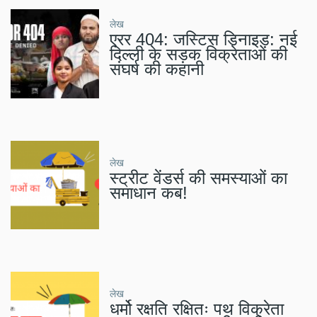
लेख
एरर 404: जस्टिस डिनाइड: नई
दिल्ली के सड़क विक्रेताओं की
संघर्ष की कहानी
लेख
स्ट्रीट वेंडर्स की समस्याओं का
समाधान कब!
लेख
धर्मो रक्षति रक्षितः पथ विक्रेता