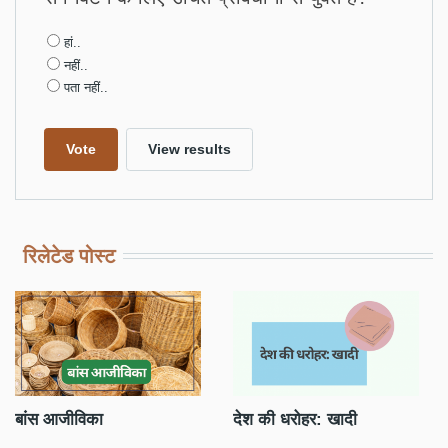
Choices
हां..
नहीं..
पता नहीं..
रिलेटेड पोस्ट
बांस आजीविका
देश की धरोहर: खादी
PM
पट