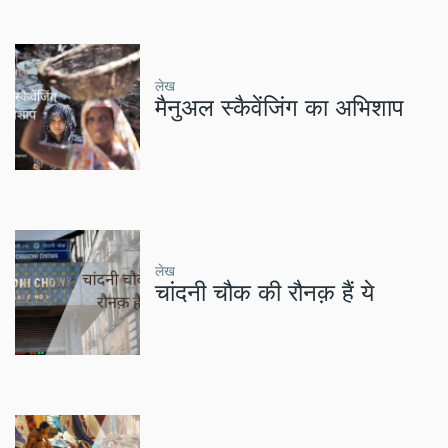
लेख
मैनुअल स्कैवेंजिंग का अभिशाप
लेख
चांदनी चौक की रौनक़ हैं ये